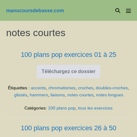
Aller
Basculer
manucoursdebasse.com
au
basc
la
le
contenu
men
recherche
notes courtes
100 plans pop exercices 01 à 25
Téléchargez ce dossier
100
plans
pop
Étiquettes :
accents
,
chromatismes
,
croches
,
doubles-croches
,
exercices
01
glissés
,
hammers
,
liaisons
,
notes courtes
,
notes longues
à
25
Catégories:
100 plans pop
,
tous les exercices
100 plans pop exercices 26 à 50