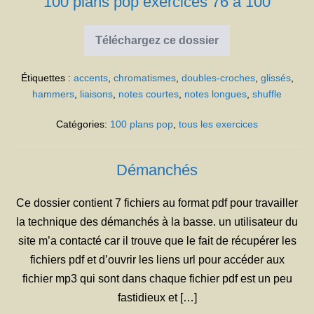
100 plans pop exercices 76 à 100
Téléchargez ce dossier
100
plans
pop
Étiquettes :
accents
,
chromatismes
,
doubles-croches
,
glissés
,
exercices
76
hammers
,
liaisons
,
notes courtes
,
notes longues
,
shuffle
à
100
Catégories:
100 plans pop
,
tous les exercices
Démanchés
Ce dossier contient 7 fichiers au format pdf pour travailler
la technique des démanchés à la basse. un utilisateur du
site m’a contacté car il trouve que le fait de récupérer les
fichiers pdf et d’ouvrir les liens url pour accéder aux
fichier mp3 qui sont dans chaque fichier pdf est un peu
fastidieux et […]