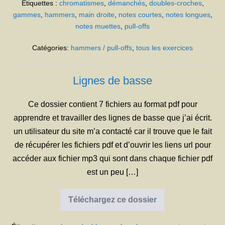
Étiquettes :
chromatismes
,
démanchés
,
doubles-croches
,
gammes
,
hammers
,
main droite
,
notes courtes
,
notes longues
,
notes muettes
,
pull-offs
Catégories:
hammers / pull-offs
,
tous les exercices
Lignes de basse
Ce dossier contient 7 fichiers au format pdf pour
apprendre et travailler des lignes de basse que j’ai écrit.
un utilisateur du site m’a contacté car il trouve que le fait
de récupérer les fichiers pdf et d’ouvrir les liens url pour
accéder aux fichier mp3 qui sont dans chaque fichier pdf
est un peu […]
Téléchargez ce dossier
Lignes
de
basse