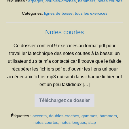
Étiquettes :
arpèges
,
doubles-croches
,
hammers
,
notes courtes
Catégories:
lignes de basse
,
tous les exercices
Notes courtes
Ce dossier contient 9 exercices au format pdf pour
travailler la technique des notes courtes à la basse: un
utilisateur du site m’a contacté car il trouve que le fait de
récupérer les fichiers pdf et d’ouvrir les liens url pour
accéder aux fichier mp3 qui sont dans chaque fichier pdf
est un peu fastidieux […]
Téléchargez ce dossier
Notes
courtes
Étiquettes :
accents
,
doubles-croches
,
gammes
,
hammers
,
notes courtes
,
notes longues
,
slap