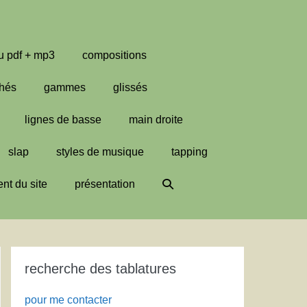
u pdf + mp3
compositions
hés
gammes
glissés
lignes de basse
main droite
slap
styles de musique
tapping
Basculer
nt du site
présentation
la
recherche
recherche des tablatures
pour me contacter