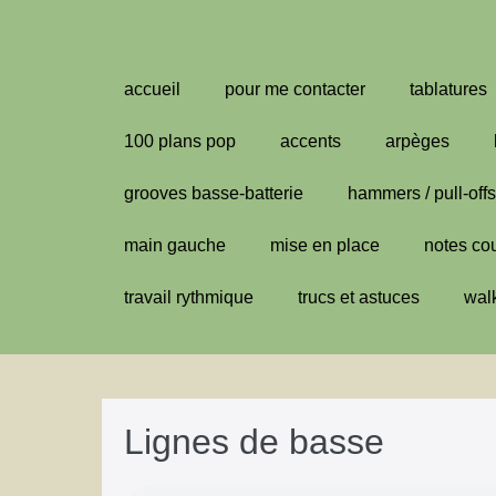
Aller
au
contenu
accueil
pour me contacter
tablatures
100 plans pop
accents
arpèges
grooves basse-batterie
hammers / pull-offs
main gauche
mise en place
notes co
travail rythmique
trucs et astuces
wal
Lignes de basse