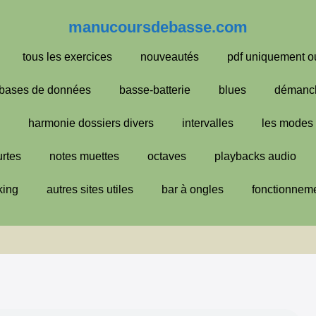
manucoursdebasse.com
tous les exercices
nouveautés
pdf uniquement o
bases de données
basse-batterie
blues
démanc
harmonie dossiers divers
intervalles
les modes
urtes
notes muettes
octaves
playbacks audio
king
autres sites utiles
bar à ongles
fonctionneme