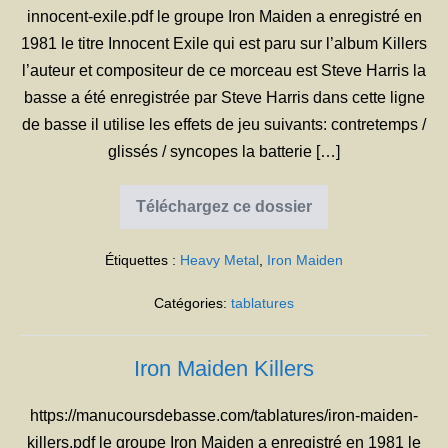
innocent-exile.pdf le groupe Iron Maiden a enregistré en
1981 le titre Innocent Exile qui est paru sur l’album Killers
l’auteur et compositeur de ce morceau est Steve Harris la
basse a été enregistrée par Steve Harris dans cette ligne
de basse il utilise les effets de jeu suivants: contretemps /
glissés / syncopes la batterie […]
Téléchargez ce dossier
Iron
Maiden
Innocent
Étiquettes :
Heavy Metal
,
Iron Maiden
Exile
Catégories:
tablatures
Iron Maiden Killers
https://manucoursdebasse.com/tablatures/iron-maiden-
killers.pdf le groupe Iron Maiden a enregistré en 1981 le