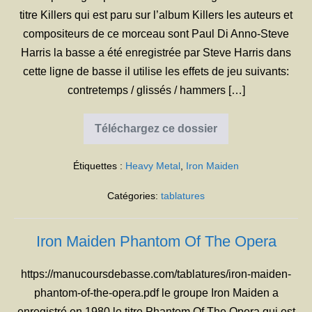
titre Killers qui est paru sur l’album Killers les auteurs et
compositeurs de ce morceau sont Paul Di Anno-Steve
Harris la basse a été enregistrée par Steve Harris dans
cette ligne de basse il utilise les effets de jeu suivants:
contretemps / glissés / hammers […]
Téléchargez ce dossier
Iron
Maiden
Killers
Étiquettes :
Heavy Metal
,
Iron Maiden
Catégories:
tablatures
Iron Maiden Phantom Of The Opera
https://manucoursdebasse.com/tablatures/iron-maiden-
phantom-of-the-opera.pdf le groupe Iron Maiden a
enregistré en 1980 le titre Phantom Of The Opera qui est