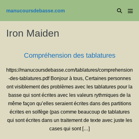
Aller
Basculer
manucoursdebasse.com
au
basc
la
le
contenu
men
recherche
Iron Maiden
Compréhension des tablatures
https://manucoursdebasse.com/tablatures/comprehension
-des-tablatures.pdf Bonjour à tous, Certaines personnes
ont visiblement des problèmes avec les tablatures pour la
basse qui sont écrites avec les valeurs rythmiques de la
même façon qu’elles seraient écrites dans des partitions
écrites en solfège (pas comme beaucoup de tablatures
qui sont écrites dans un traitement de texte avec juste les
cases qui sont […]