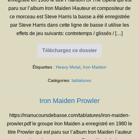
paru sur l’album Iron Maiden l4auteur et compositeur de
ce morceau est Steve Harris la basse a été enregistrée
par Steve Harris dans cette ligne de basse il utilise les
effets de jeu suivants: contretemps / glissés / […]
Téléchargez ce dossier
Iron
Maiden
Phantom
Étiquettes :
Heavy Metal
,
Iron Maiden
Of
The
Opera
Catégories:
tablatures
Iron Maiden Prowler
https://manucoursdebasse.com/tablatures/iron-maiden-
prowler.pdf le groupe Iron Maiden a enregistré en 1980 le
titre Prowler qui est paru sur l’album Iron Maiden l’auteur