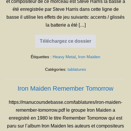
et compositeur de ce morceau est Steve Harris la basse a
été enregistrée par Steve Harris dans cette ligne de
basse il utilise les effets de jeu suivants: accents / glissés
la batterie a été […]
Téléchargez ce dossier
Iron
Maiden
Prowler
Étiquettes :
Heavy Metal
,
Iron Maiden
Catégories:
tablatures
Iron Maiden Remember Tomorrow
https://manucoursdebasse.com/tablatures/iron-maiden-
remember-tomorrow.pdf le groupe Iron Maiden a
enregistré en 1980 le titre Remember Tomorrow qui est
paru sur l’album Iron Maiden les auteurs et compositeurs