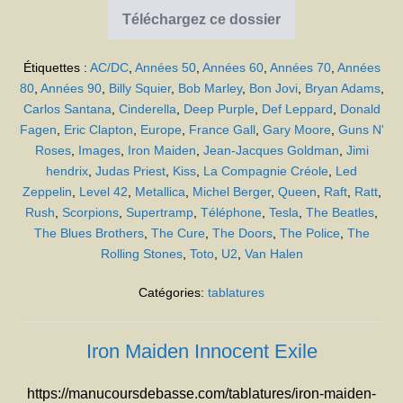
Téléchargez ce dossier
Compréhension
des
tablatures
Étiquettes :
AC/DC
,
Années 50
,
Années 60
,
Années 70
,
Années
80
,
Années 90
,
Billy Squier
,
Bob Marley
,
Bon Jovi
,
Bryan Adams
,
Carlos Santana
,
Cinderella
,
Deep Purple
,
Def Leppard
,
Donald
Fagen
,
Eric Clapton
,
Europe
,
France Gall
,
Gary Moore
,
Guns N'
Roses
,
Images
,
Iron Maiden
,
Jean-Jacques Goldman
,
Jimi
hendrix
,
Judas Priest
,
Kiss
,
La Compagnie Créole
,
Led
Zeppelin
,
Level 42
,
Metallica
,
Michel Berger
,
Queen
,
Raft
,
Ratt
,
Rush
,
Scorpions
,
Supertramp
,
Téléphone
,
Tesla
,
The Beatles
,
The Blues Brothers
,
The Cure
,
The Doors
,
The Police
,
The
Rolling Stones
,
Toto
,
U2
,
Van Halen
Catégories:
tablatures
Iron Maiden Innocent Exile
https://manucoursdebasse.com/tablatures/iron-maiden-