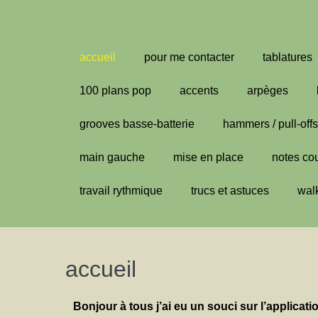
Aller
au
contenu
accueil
pour me contacter
tablatures
100 plans pop
accents
arpèges
grooves basse-batterie
hammers / pull-offs
main gauche
mise en place
notes co
travail rythmique
trucs et astuces
wal
accueil
Bonjour à tous j’ai eu un souci sur l’applicati