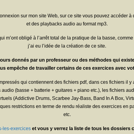
connexion sur mon site Web, sur ce site vous pouvez accéder à 
et des playbacks audio au format mp3.
i m’ont obligé à l’arrêt total de la pratique de la basse, com
j’ai eu l’idée de la création de ce site.
s cours donnés par un professeur ou des méthodes qui exist
 empêche de travailler certains de ces exercices avec votr
mpressés qui contiennent des fichiers pdf, dans ces fichiers il y
ks audio (basse + batterie + guitares + piano etc.), les fichiers 
tuels (Addictive Drums, Scarbee Jay-Bass, Band In A Box, Virtual
ues restrictions en terme de rendu réaliste des exercices en part
etc.
s-les-exercices
et vous y verrez la liste de tous les dossier