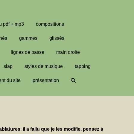
u pdf + mp3
compositions
hés
gammes
glissés
lignes de basse
main droite
slap
styles de musique
tapping
Basculer
nt du site
présentation
la
recherche
ablatures,
il a fallu que je les modifie, pensez à