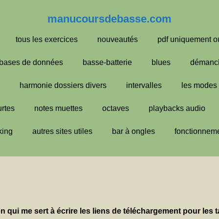
manucoursdebasse.com
tous les exercices
nouveautés
pdf uniquement o
bases de données
basse-batterie
blues
démanc
harmonie dossiers divers
intervalles
les modes
urtes
notes muettes
octaves
playbacks audio
king
autres sites utiles
bar à ongles
fonctionneme
on qui me sert à écrire les liens de téléchargement pour les t