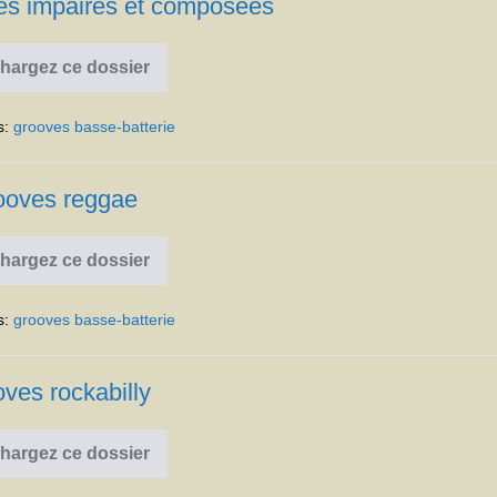
s impaires et composées
hargez ce dossier
Grooves
mesures
impaires
s:
grooves basse-batterie
et
composées
ooves reggae
hargez ce dossier
Grooves
reggae
s:
grooves basse-batterie
ves rockabilly
hargez ce dossier
Grooves
rockabilly