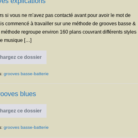
es explications
iers si vous ne m’avez pas contacté avant pour avoir le mot de
avais commencé à travailler sur une méthode de grooves basse &
te méthode regroupe environ 160 plans couvrant différents styles
e musique […]
hargez ce dossier
Grooves
explications
s:
grooves basse-batterie
ooves blues
hargez ce dossier
Grooves
blues
s:
grooves basse-batterie