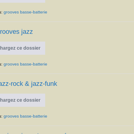
hard-
fusion
s:
grooves basse-batterie
rooves jazz
hargez ce dossier
Grooves
jazz
s:
grooves basse-batterie
azz-rock & jazz-funk
hargez ce dossier
Grooves
jazz-
rock
s:
grooves basse-batterie
&
jazz-
funk