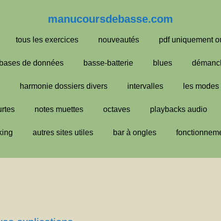
manucoursdebasse.com
tous les exercices
nouveautés
pdf uniquement o
bases de données
basse-batterie
blues
démanc
harmonie dossiers divers
intervalles
les modes
urtes
notes muettes
octaves
playbacks audio
king
autres sites utiles
bar à ongles
fonctionneme