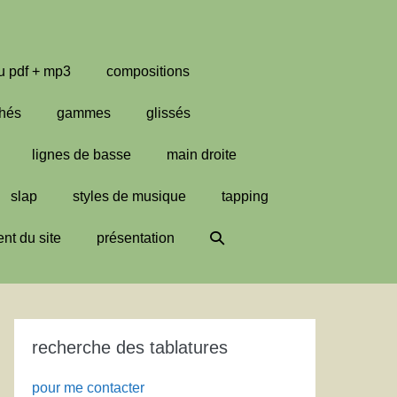
u pdf + mp3
compositions
hés
gammes
glissés
lignes de basse
main droite
slap
styles de musique
tapping
Basculer
nt du site
présentation
la
recherche
recherche des tablatures
pour me contacter