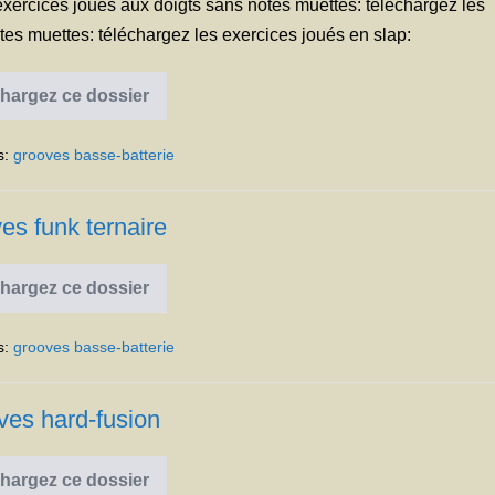
xercices joués aux doigts sans notes muettes: téléchargez les
tes muettes: téléchargez les exercices joués en slap:
hargez ce dossier
Grooves
funk
binaire
s:
grooves basse-batterie
es funk ternaire
hargez ce dossier
Grooves
funk
ternaire
s:
grooves basse-batterie
ves hard-fusion
hargez ce dossier
Grooves