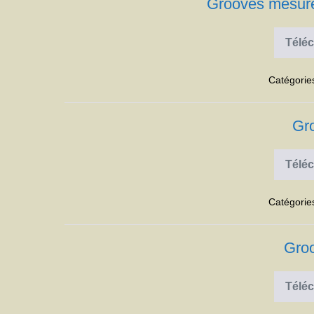
Grooves mesure
Téléc
Catégorie
Gr
Téléc
Catégorie
Groo
Téléc