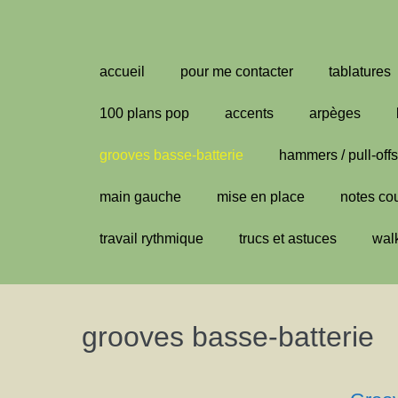
Aller
au
contenu
accueil
pour me contacter
tablatures
100 plans pop
accents
arpèges
grooves basse-batterie
hammers / pull-offs
main gauche
mise en place
notes co
travail rythmique
trucs et astuces
wal
grooves basse-batterie