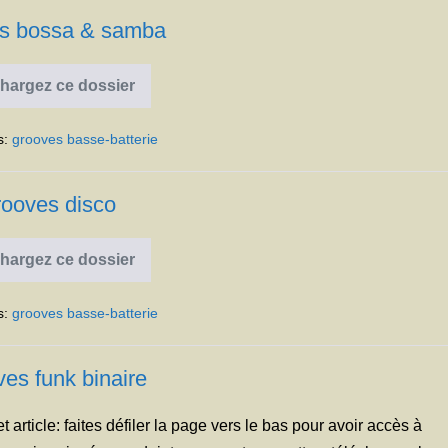
s bossa & samba
hargez ce dossier
Grooves
bossa
&
s:
grooves basse-batterie
samba
ooves disco
hargez ce dossier
Grooves
disco
s:
grooves basse-batterie
es funk binaire
et article: faites défiler la page vers le bas pour avoir accès à