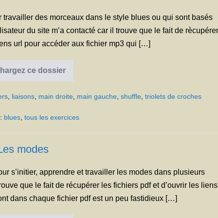
r travailler des morceaux dans le style blues ou qui sont basés
isateur du site m’a contacté car il trouve que le fait de rècupére
 liens url pour accéder aux fichier mp3 qui […]
hargez ce dossier
Blues
rs
,
liaisons
,
main droite
,
main gauche
,
shuffle
,
triolets de croches
:
blues
,
tous les exercices
Les modes
ur s’initier, apprendre et travailler les modes dans plusieurs
ouve que le fait de récupérer les fichiers pdf et d’ouvrir les liens
ont dans chaque fichier pdf est un peu fastidieux […]