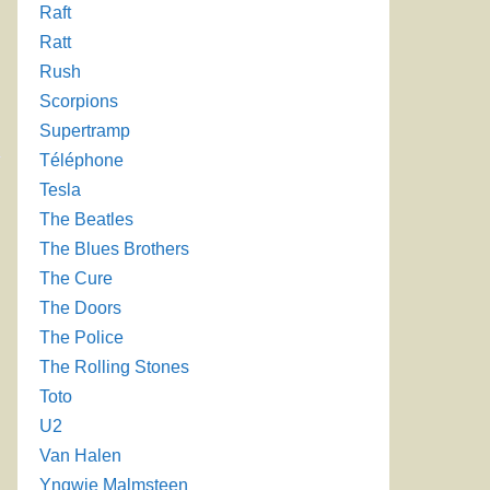
Raft
Ratt
Rush
Scorpions
Supertramp
Téléphone
Tesla
The Beatles
u
The Blues Brothers
The Cure
The Doors
The Police
The Rolling Stones
Toto
e
U2
Van Halen
Yngwie Malmsteen