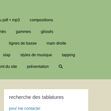
u pdf + mp3
compositions
hés
gammes
glissés
lignes de basse
main droite
slap
styles de musique
tapping
Basculer
nt du site
présentation
la
recherche
recherche des tablatures
pour me contacter