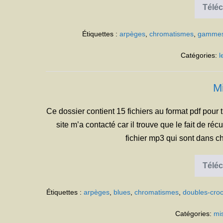
Téléc
Étiquettes :
arpèges
,
chromatismes
,
gamme
Catégories:
l
M
Ce dossier contient 15 fichiers au format pdf pour t
site m’a contacté car il trouve que le fait de réc
fichier mp3 qui sont dans ch
Téléc
Étiquettes :
arpèges
,
blues
,
chromatismes
,
doubles-cro
Catégories:
mi