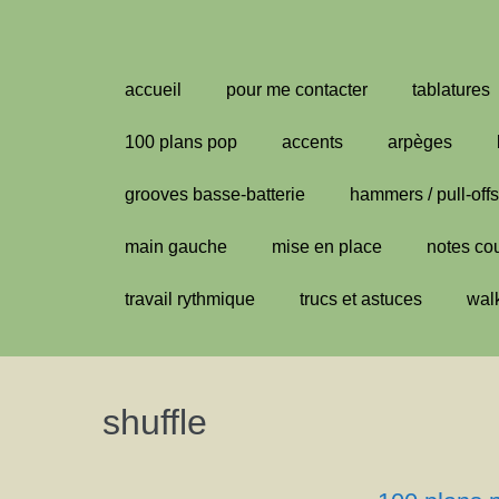
Aller
au
contenu
accueil
pour me contacter
tablatures
100 plans pop
accents
arpèges
grooves basse-batterie
hammers / pull-offs
main gauche
mise en place
notes co
travail rythmique
trucs et astuces
wal
shuffle