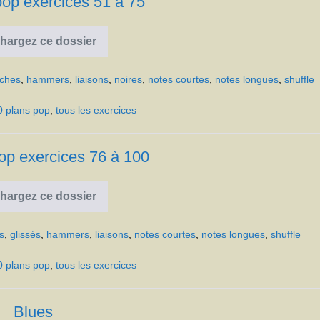
pop exercices 51 à 75
hargez ce dossier
100
plans
pop
oches
,
hammers
,
liaisons
,
noires
,
notes courtes
,
notes longues
,
shuffle
exercices
51
à
0 plans pop
,
tous les exercices
75
op exercices 76 à 100
hargez ce dossier
100
plans
pop
s
,
glissés
,
hammers
,
liaisons
,
notes courtes
,
notes longues
,
shuffle
exercices
76
à
0 plans pop
,
tous les exercices
100
Blues