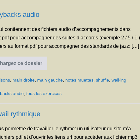
ybacks audio
 qui contiennent des fichiers audio d’accompagnements dans
at pdf pour accompagner des suites d’accords (exemple 2 / 5 / 1 )
iers au format pdf pour accompagner des standards de jazz: […]
hargez ce dossier
Playbacks
audio
aisons
,
main droite
,
main gauche
,
notes muettes
,
shuffle
,
walking
ybacks audio
,
tous les exercices
vail rythmique
s permettre de travailler le rythme: un utilisateur du site m’a
fichiers pdf et d’ouvrir les liens url pour accéder aux fichier mp3