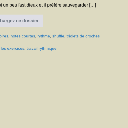
t un peu fastidieux et il préfère sauvegarder […]
hargez ce dossier
Travail
rythmique
oires
,
notes courtes
,
rythme
,
shuffle
,
triolets de croches
 les exercices
,
travail rythmique