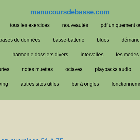
manucoursdebasse.com
tous les exercices
nouveautés
pdf uniquement o
bases de données
basse-batterie
blues
démanc
harmonie dossiers divers
intervalles
les modes
urtes
notes muettes
octaves
playbacks audio
king
autres sites utiles
bar à ongles
fonctionneme