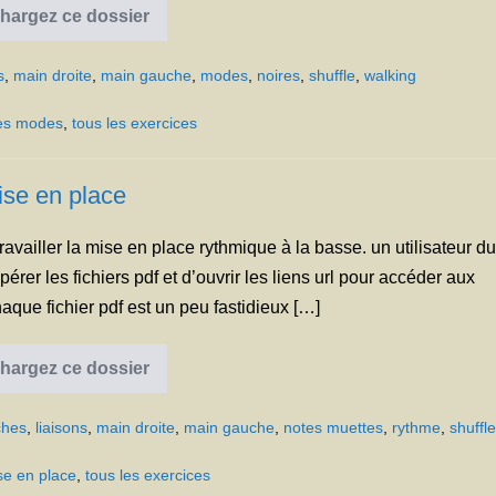
hargez ce dossier
Les
modes
s
,
main droite
,
main gauche
,
modes
,
noires
,
shuffle
,
walking
es modes
,
tous les exercices
ise en place
ravailler la mise en place rythmique à la basse. un utilisateur d
upérer les fichiers pdf et d’ouvrir les liens url pour accéder aux
aque fichier pdf est un peu fastidieux […]
hargez ce dossier
Mise
en
place
ches
,
liaisons
,
main droite
,
main gauche
,
notes muettes
,
rythme
,
shuffl
se en place
,
tous les exercices