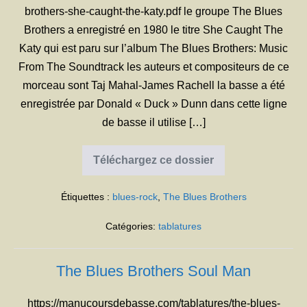
brothers-she-caught-the-katy.pdf le groupe The Blues
Brothers a enregistré en 1980 le titre She Caught The
Katy qui est paru sur l’album The Blues Brothers: Music
From The Soundtrack les auteurs et compositeurs de ce
morceau sont Taj Mahal-James Rachell la basse a été
enregistrée par Donald « Duck » Dunn dans cette ligne
de basse il utilise […]
Téléchargez ce dossier
The
Blues
Brothers
Étiquettes :
blues-rock
,
The Blues Brothers
She
Caught
The
Catégories:
tablatures
Katy
The Blues Brothers Soul Man
https://manucoursdebasse.com/tablatures/the-blues-