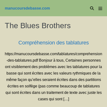
Aller
Basculer
manucoursdebasse.com
au
basc
la
le
contenu
men
recherche
The Blues Brothers
Compréhension des tablatures
https://manucoursdebasse.com/tablatures/comprehension
-des-tablatures.pdf Bonjour à tous, Certaines personnes
ont visiblement des problèmes avec les tablatures pour la
basse qui sont écrites avec les valeurs rythmiques de la
même façon qu’elles seraient écrites dans des partitions
écrites en solfège (pas comme beaucoup de tablatures
qui sont écrites dans un traitement de texte avec juste les
cases qui sont […]