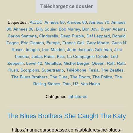
Téléchargez ce dossier
Compréhension
des
tablatures
Étiquettes :
AC/DC
,
Années 50
,
Années 60
,
Années 70
,
Années
80
,
Années 90
,
Billy Squier
,
Bob Marley
,
Bon Jovi
,
Bryan Adams
,
Carlos Santana
,
Cinderella
,
Deep Purple
,
Def Leppard
,
Donald
Fagen
,
Eric Clapton
,
Europe
,
France Gall
,
Gary Moore
,
Guns N'
Roses
,
Images
,
Iron Maiden
,
Jean-Jacques Goldman
,
Jimi
hendrix
,
Judas Priest
,
Kiss
,
La Compagnie Créole
,
Led
Zeppelin
,
Level 42
,
Metallica
,
Michel Berger
,
Queen
,
Raft
,
Ratt
,
Rush
,
Scorpions
,
Supertramp
,
Téléphone
,
Tesla
,
The Beatles
,
The Blues Brothers
,
The Cure
,
The Doors
,
The Police
,
The
Rolling Stones
,
Toto
,
U2
,
Van Halen
Catégories:
tablatures
The Blues Brothers She Caught The Katy
https://manucoursdebasse.com/tablatures/the-blues-