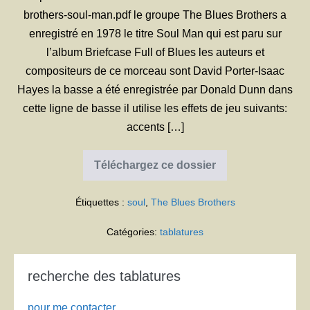
brothers-soul-man.pdf le groupe The Blues Brothers a
enregistré en 1978 le titre Soul Man qui est paru sur
l’album Briefcase Full of Blues les auteurs et
compositeurs de ce morceau sont David Porter-Isaac
Hayes la basse a été enregistrée par Donald Dunn dans
cette ligne de basse il utilise les effets de jeu suivants:
accents […]
Téléchargez ce dossier
The
Blues
Brothers
Étiquettes :
soul
,
The Blues Brothers
Soul
Man
Catégories:
tablatures
recherche des tablatures
pour me contacter