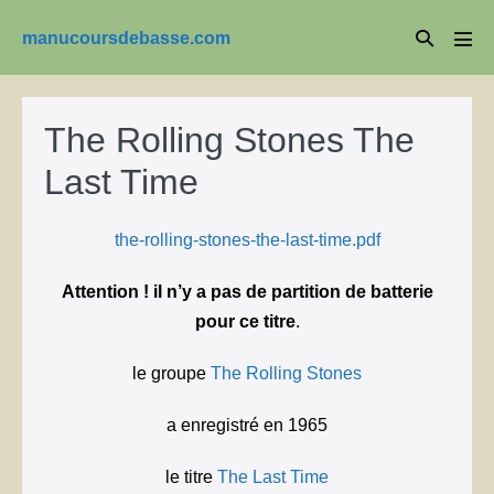
Aller
Basculer
manucoursdebasse.com
au
basc
la
le
contenu
men
recherche
The Rolling Stones The
Last Time
the-rolling-stones-the-last-time.pdf
Attention ! il n’y a pas de partition de batterie
pour ce titre
.
le groupe
The Rolling Stones
a enregistré en 1965
le titre
The Last Time