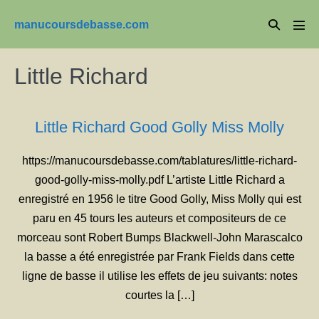
Aller
Basculer
manucoursdebasse.com
au
basc
la
le
contenu
men
recherche
Little Richard
Little Richard Good Golly Miss Molly
https://manucoursdebasse.com/tablatures/little-richard-
good-golly-miss-molly.pdf L’artiste Little Richard a
enregistré en 1956 le titre Good Golly, Miss Molly qui est
paru en 45 tours les auteurs et compositeurs de ce
morceau sont Robert Bumps Blackwell-John Marascalco
la basse a été enregistrée par Frank Fields dans cette
ligne de basse il utilise les effets de jeu suivants: notes
courtes la […]