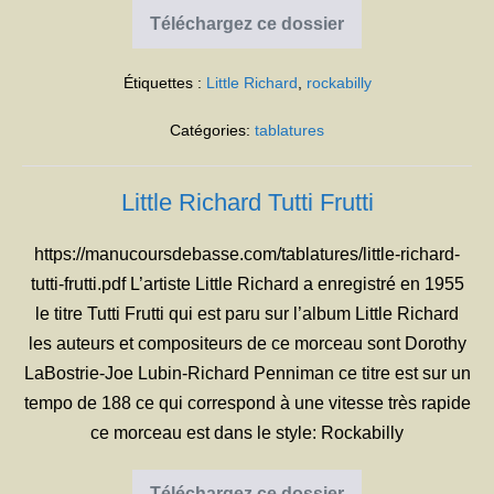
Téléchargez ce dossier
Little
Richard
Good
Étiquettes :
Little Richard
,
rockabilly
Golly
Miss
Molly
Catégories:
tablatures
Little Richard Tutti Frutti
https://manucoursdebasse.com/tablatures/little-richard-
tutti-frutti.pdf L’artiste Little Richard a enregistré en 1955
le titre Tutti Frutti qui est paru sur l’album Little Richard
les auteurs et compositeurs de ce morceau sont Dorothy
LaBostrie-Joe Lubin-Richard Penniman ce titre est sur un
tempo de 188 ce qui correspond à une vitesse très rapide
ce morceau est dans le style: Rockabilly
Téléchargez ce dossier