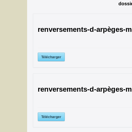
dossie
renversements-d-arpèges-ma
Télécharger
renversements-d-arpèges-mi
Télécharger