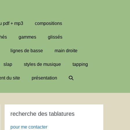
u pdf + mp3
compositions
hés
gammes
glissés
lignes de basse
main droite
slap
styles de musique
tapping
Basculer
nt du site
présentation
la
recherche
recherche des tablatures
pour me contacter