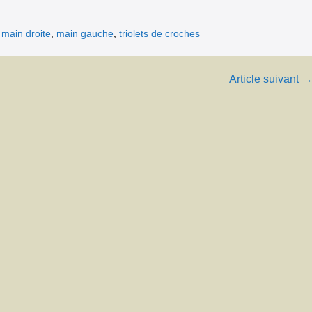
,
main droite
,
main gauche
,
triolets de croches
Article suivant 