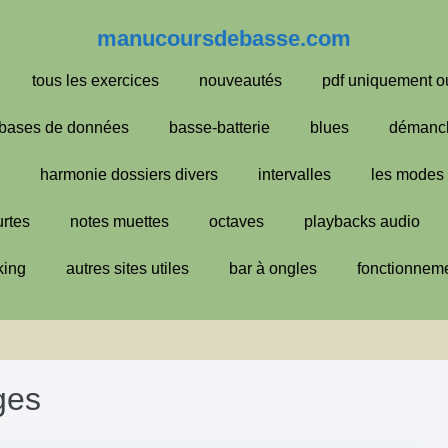
manucoursdebasse.com
tous les exercices
nouveautés
pdf uniquement o
bases de données
basse-batterie
blues
démanc
harmonie dossiers divers
intervalles
les modes
urtes
notes muettes
octaves
playbacks audio
king
autres sites utiles
bar à ongles
fonctionneme
ges