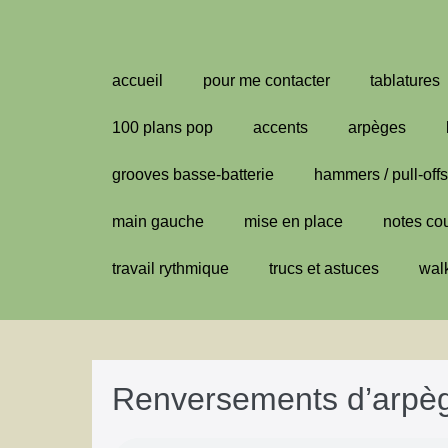
Aller
au
contenu
accueil
pour me contacter
tablatures
100 plans pop
accents
arpèges
grooves basse-batterie
hammers / pull-offs
main gauche
mise en place
notes co
travail rythmique
trucs et astuces
wal
Renversements d’arpè