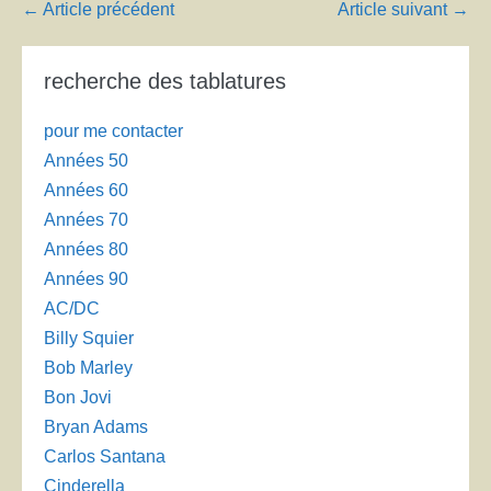
Navigation
← Article précédent
Article suivant →
d’article
recherche des tablatures
pour me contacter
Années 50
Années 60
Années 70
Années 80
Années 90
AC/DC
Billy Squier
Bob Marley
Bon Jovi
Bryan Adams
Carlos Santana
Cinderella