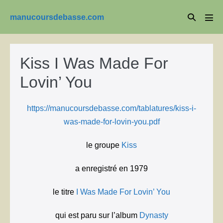
Aller
Basculer
manucoursdebasse.com
au
basc
la
le
contenu
men
recherche
Kiss I Was Made For
Lovin’ You
https://manucoursdebasse.com/tablatures/kiss-i-
was-made-for-lovin-you.pdf
le groupe
Kiss
a enregistré en 1979
le titre
I Was Made For Lovin’ You
qui est paru sur l’album
Dynasty