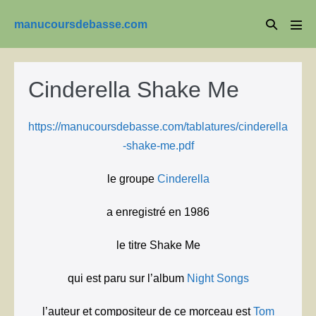
Aller
Basculer
manucoursdebasse.com
au
basc
la
le
contenu
men
recherche
Cinderella Shake Me
https://manucoursdebasse.com/tablatures/cinderella
-shake-me.pdf
le groupe
Cinderella
a enregistré en 1986
le titre Shake Me
qui est paru sur l’album
Night Songs
l’auteur et compositeur de ce morceau est
Tom