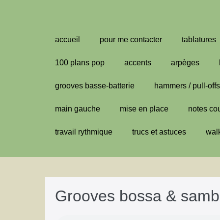
Aller
au
contenu
accueil
pour me contacter
tablatures
100 plans pop
accents
arpèges
grooves basse-batterie
hammers / pull-offs
main gauche
mise en place
notes co
travail rythmique
trucs et astuces
wal
Grooves bossa & sam