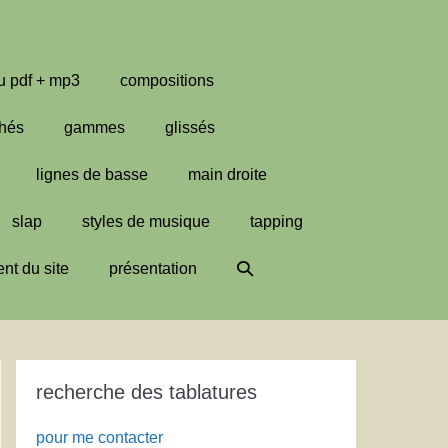
u pdf + mp3
compositions
hés
gammes
glissés
lignes de basse
main droite
slap
styles de musique
tapping
Basculer
nt du site
présentation
la
recherche
recherche des tablatures
pour me contacter