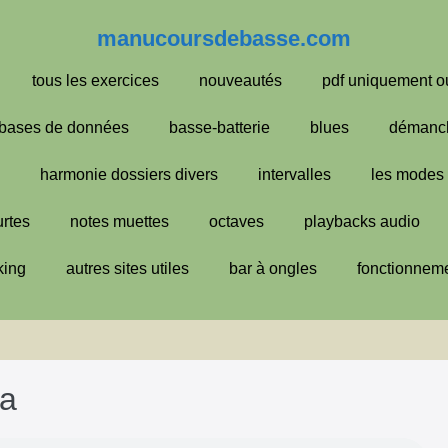
manucoursdebasse.com
tous les exercices
nouveautés
pdf uniquement o
bases de données
basse-batterie
blues
démanc
harmonie dossiers divers
intervalles
les modes
urtes
notes muettes
octaves
playbacks audio
king
autres sites utiles
bar à ongles
fonctionneme
ba