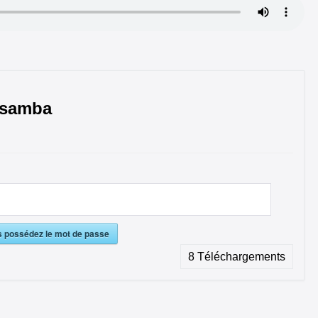
-samba
s possédez le mot de passe
8
Téléchargements