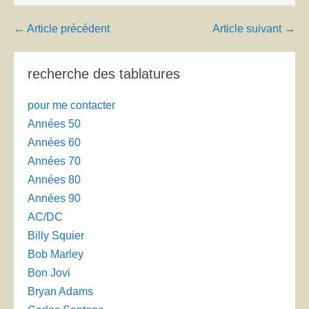
Navigation
← Article précédent
Article suivant →
d’article
recherche des tablatures
pour me contacter
Années 50
Années 60
Années 70
Années 80
Années 90
AC/DC
Billy Squier
Bob Marley
Bon Jovi
Bryan Adams