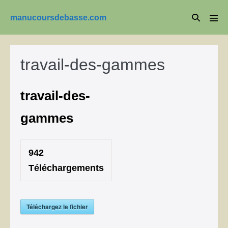
Aller
Basculer
manucoursdebasse.com
au
basc
la
le
contenu
men
recherche
travail-des-gammes
travail-des-
gammes
942
Téléchargements
Téléchargez le fichier