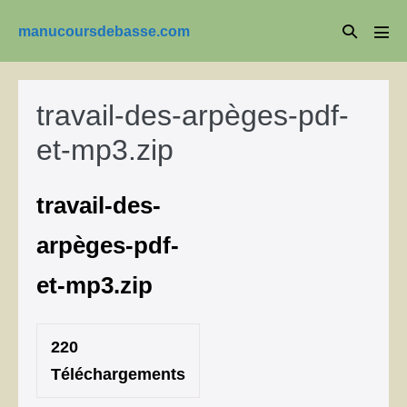
Aller
Basculer
manucoursdebasse.com
au
basc
la
le
contenu
men
recherche
travail-des-arpèges-pdf-
et-mp3.zip
travail-des-
arpèges-pdf-
et-mp3.zip
220
Téléchargements