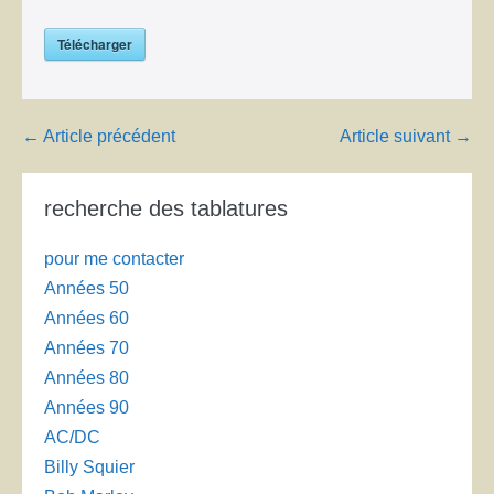
Télécharger
Navigation
← Article précédent
Article suivant →
d’article
recherche des tablatures
pour me contacter
Années 50
Années 60
Années 70
Années 80
Années 90
AC/DC
Billy Squier