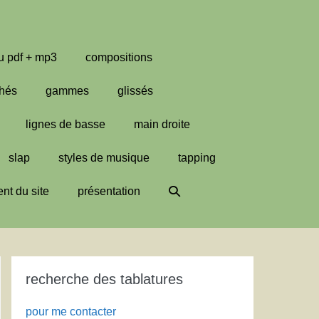
u pdf + mp3
compositions
hés
gammes
glissés
lignes de basse
main droite
slap
styles de musique
tapping
Basculer
nt du site
présentation
la
recherche
recherche des tablatures
pour me contacter