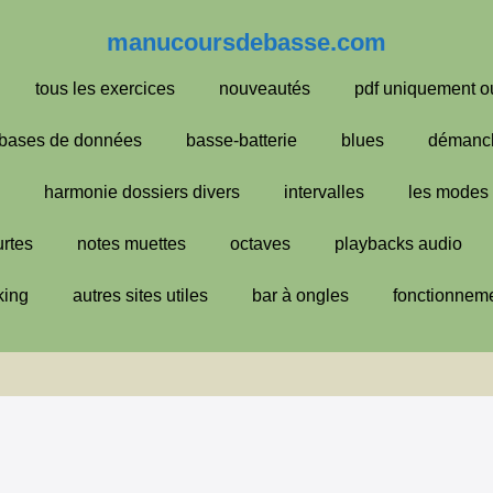
manucoursdebasse.com
tous les exercices
nouveautés
pdf uniquement o
bases de données
basse-batterie
blues
démanc
harmonie dossiers divers
intervalles
les modes
urtes
notes muettes
octaves
playbacks audio
king
autres sites utiles
bar à ongles
fonctionneme