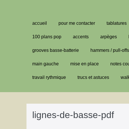
Aller
au
contenu
accueil
pour me contacter
tablatures
100 plans pop
accents
arpèges
grooves basse-batterie
hammers / pull-offs
main gauche
mise en place
notes co
travail rythmique
trucs et astuces
wal
lignes-de-basse-pdf