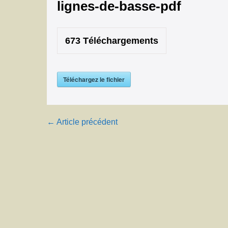
lignes-de-basse-pdf
673
Téléchargements
Téléchargez le fichier
Navigation
← Article précédent
d’article