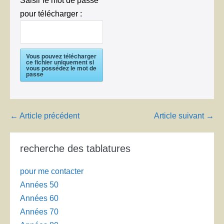
Saisir le mot de passe
pour télécharger :
Vous pouvez télécharger
ce fichier uniquement si
vous possédez le mot de
passe
Navigation
← Article précédent
Article suivant →
d’article
recherche des tablatures
pour me contacter
Années 50
Années 60
Années 70