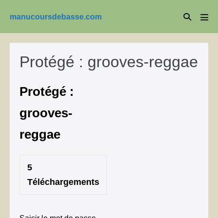
Aller
Basculer
manucoursdebasse.com
au
basc
la
le
contenu
men
recherche
Protégé : grooves-reggae
Protégé :
grooves-
reggae
5
Téléchargements