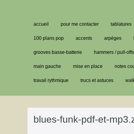
Aller
au
contenu
accueil
pour me contacter
tablatures
100 plans pop
accents
arpèges
grooves basse-batterie
hammers / pull-offs
main gauche
mise en place
notes co
travail rythmique
trucs et astuces
wal
blues-funk-pdf-et-mp3.