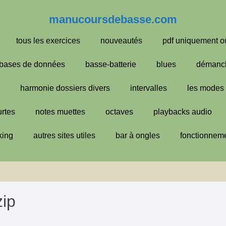
manucoursdebasse.com
tous les exercices
nouveautés
pdf uniquement o
bases de données
basse-batterie
blues
démanc
harmonie dossiers divers
intervalles
les modes
urtes
notes muettes
octaves
playbacks audio
king
autres sites utiles
bar à ongles
fonctionneme
zip