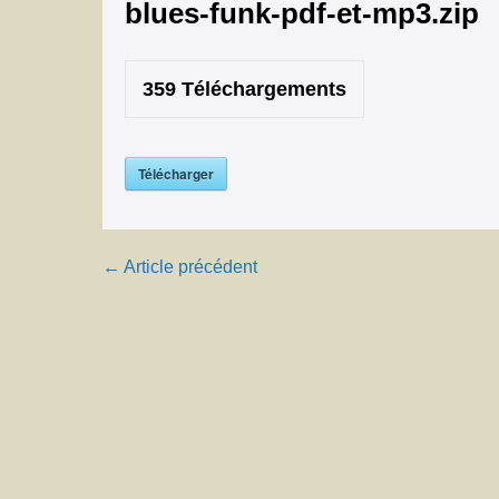
blues-funk-pdf-et-mp3.zip
359
Téléchargements
Télécharger
Navigation
← Article précédent
d’article