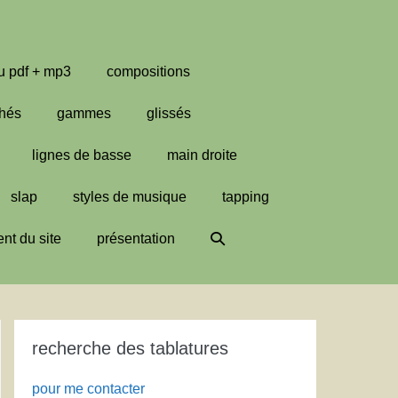
u pdf + mp3
compositions
hés
gammes
glissés
lignes de basse
main droite
slap
styles de musique
tapping
Basculer
nt du site
présentation
la
recherche
recherche des tablatures
pour me contacter