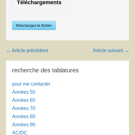
Téléchargements
Téléchargez le fichier
Navigation
← Article précédent
Article suivant →
d’article
recherche des tablatures
pour me contacter
Années 50
Années 60
Années 70
Années 80
Années 90
AC/DC