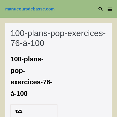
Aller
Basculer
manucoursdebasse.com
au
basc
la
le
contenu
men
recherche
100-plans-pop-exercices-
76-à-100
100-plans-
pop-
exercices-76-
à-100
422