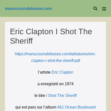
Aller
Basculer
manucoursdebasse.com
au
basc
la
le
contenu
men
recherche
Eric Clapton I Shot The
Sheriff
https://manucoursdebasse.com/tablatures/eric-
clapton-i-shot-the-sheriff.pdf
l’artiste
Eric Clapton
a enregistré en 1974
le titre
I Shot The Sheriff
qui est paru sur l’album
461 Ocean Boulevard